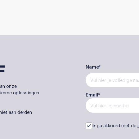
F
Name*
 van onze
 slimme oplossingen
Email*
 niet aan derden
Ik ga akkoord met de