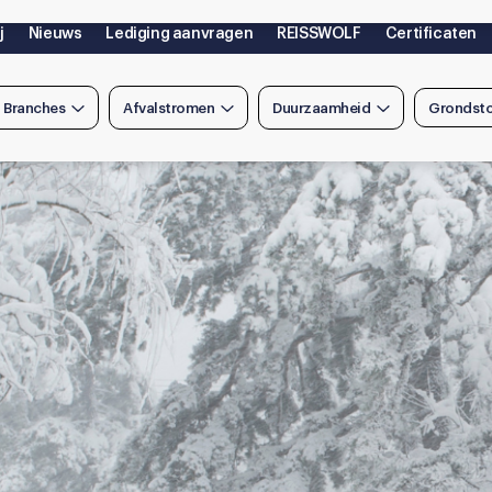
j
Nieuws
Lediging aanvragen
REISSWOLF
Certificaten
n Branches
Afvalstromen
Duurzaamheid
Grondsto