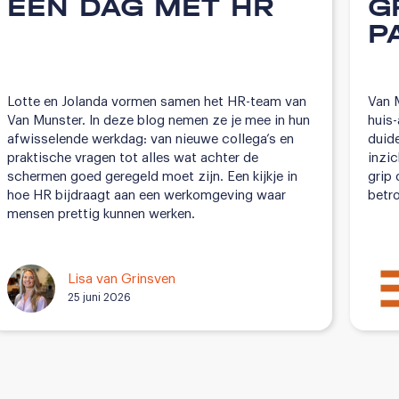
EEN DAG MET HR
G
P
Lotte en Jolanda vormen samen het HR-team van
Van 
Van Munster. In deze blog nemen ze je mee in hun
huis
afwisselende werkdag: van nieuwe collega’s en
duide
praktische vragen tot alles wat achter de
inzi
schermen goed geregeld moet zijn. Een kijkje in
grip 
hoe HR bijdraagt aan een werkomgeving waar
betr
mensen prettig kunnen werken.
Lisa van Grinsven
25 juni 2026