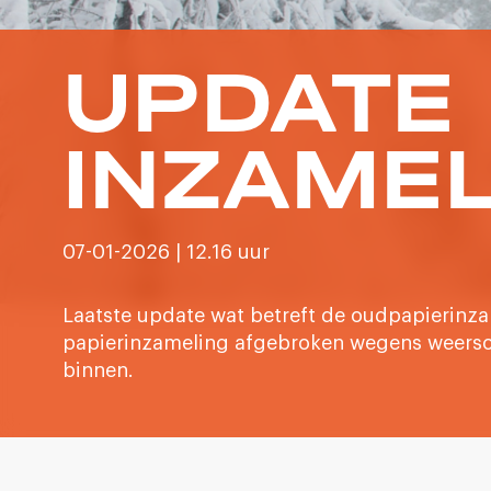
UPDATE 
INZAME
07-01-2026 | 12.16 uur
Laatste update wat betreft de oudpapierinz
papierinzameling afgebroken wegens weerso
binnen.