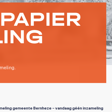
PAPIER
LING
meling.
meling gemeente Bernheze – vandaag géén inzameling