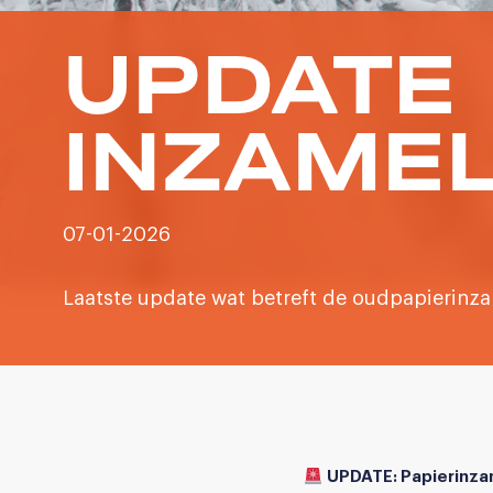
UPDATE 
INZAME
07-01-2026
Laatste update wat betreft de oudpapierinza
UPDATE: Papierinza