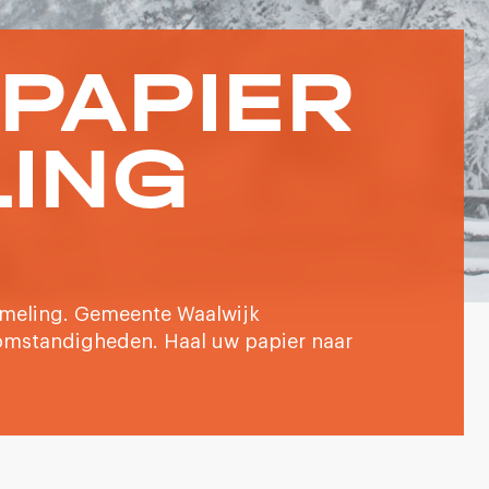
PAPIER
LING
ameling. Gemeente Waalwijk
mstandigheden. Haal uw papier naar