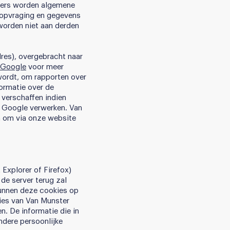
lers worden algemene
 opvraging en gegevens
worden niet aan derden
res), overgebracht naar
n Google
voor meer
wordt, om rapporten over
ormatie over de
 verschaffen indien
s Google verwerken. Van
n om via onze website
 Explorer of Firefox)
de server terug zal
kunnen deze cookies op
ies van Van Munster
. De informatie die in
dere persoonlijke