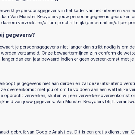
rwerkt je persoonsgegevens in het kader van het uitvoeren van e
 kan Van Munster Recyclers jouw persoonsgegevens gebruiken o
 daarom verzoekt en/of om je schriftelijk (per e-mail en/of per po
wij gegevens?
waart je persoonsgegevens niet langer dan strikt nodig is om de 
worden verzameld. Onze bewaartermijnen zijn conform de wettel
langer dan een jaar bewaard indien er geen overeenkomst met je
rkoopt je gegevens niet aan derden en zal deze uitsluitend verstr
nze overeenkomst met jou of om te voldoen aan een wettelijke ver
ze opdracht verwerken, sluiten wij een verwerkersovereenkomst o
lijkheid van jouw gegevens. Van Munster Recyclers blijft verantwo
akt gebruik van Google Analytics. Dit is een gratis dienst van 