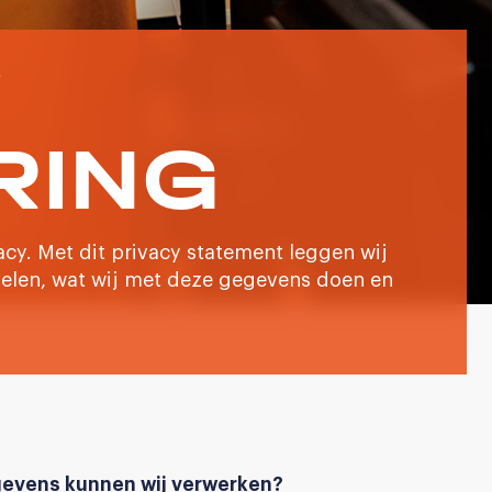
RING
cy. ​Met dit privacy statement leggen wij
elen, wat wij met deze gegevens doen en
evens kunnen wij verwerken?