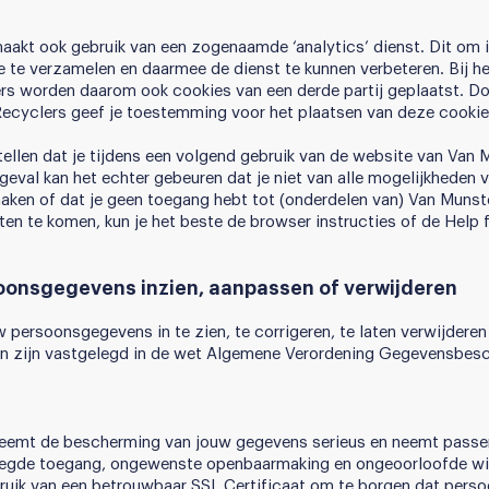
akt ook gebruik van een zogenaamde ‘analytics’ dienst. Dit om i
 te verzamelen en daarmee de dienst te kunnen verbeteren. Bij he
s worden daarom ook cookies van een derde partij geplaatst. Do
Recyclers geef je toestemming voor het plaatsen van deze cookie
stellen dat je tijdens een volgend gebruik van de website van Van
 geval kan het echter gebeuren dat je niet van alle mogelijkheden
maken of dat je geen toegang hebt tot (onderdelen van) Van Muns
ten te komen, kun je het beste de browser instructies of de Help 
oonsgegevens inzien, aanpassen of verwijderen
 persoonsgegevens in te zien, te corrigeren, te laten verwijderen
en zijn vastgelegd in de wet Algemene Verordening Gegevensbes
neemt de bescherming van jouw gegevens serieus en neemt pass
voegde toegang, ongewenste openbaarmaking en ongeoorloofde wij
uik van een betrouwbaar SSL Certificaat om te borgen dat perso