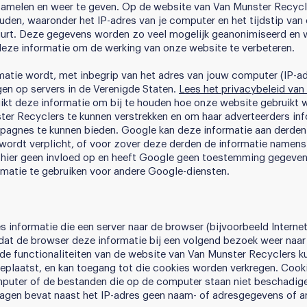
zamelen en weer te geven. Op de website van Van Munster Recyc
den, waaronder het IP-adres van je computer en het tijdstip van
urt. Deze gegevens worden zo veel mogelijk geanonimiseerd en 
 deze informatie om de werking van onze website te verbeteren.
matie wordt, met inbegrip van het adres van jouw computer (IP-ad
en op servers in de Verenigde Staten.
Lees het privacybeleid va
ikt deze informatie om bij te houden hoe onze website gebruikt 
er Recyclers te kunnen verstrekken en om haar adverteerders inf
mpagnes te kunnen bieden. Google kan deze informatie aan derden
 wordt verplicht, of voor zover deze derden de informatie namen
 hier geen invloed op en heeft Google geen toestemming gegeve
rmatie te gebruiken voor andere Google-diensten.
es informatie die een server naar de browser (bijvoorbeeld Internet
dat de browser deze informatie bij een volgend bezoek weer naar 
 de functionaliteiten van de website van Van Munster Recyclers 
plaatst, en kan toegang tot die cookies worden verkregen. Cook
uter of de bestanden die op de computer staan niet beschadigen
agen bevat naast het IP-adres geen naam- of adresgegevens of an