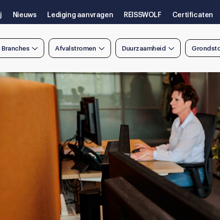
j
Nieuws
Lediging aanvragen
REISSWOLF
Certificaten
n Branches
Afvalstromen
Duurzaamheid
Grondsto