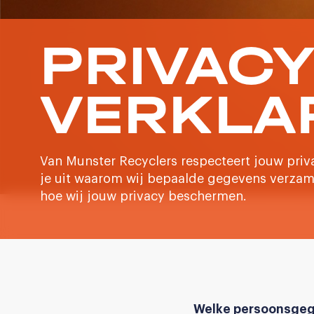
PRIVACY
VERKLA
Van Munster Recyclers respecteert jouw priva
je uit waarom wij bepaalde gegevens verzam
hoe wij jouw privacy beschermen.
Welke persoonsgeg