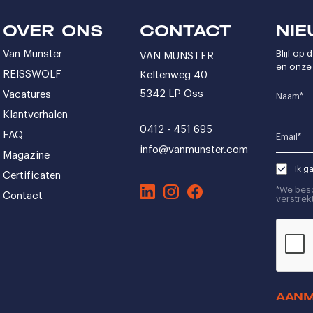
OVER ONS
CONTACT
NIE
Van Munster
Blijf op
VAN MUNSTER
en onze 
REISSWOLF
Keltenweg 40
5342 LP Oss
Vacatures
Name*
Klantverhalen
0412 - 451 695
FAQ
Email*
info@vanmunster.com
Magazine
Ik g
Certificaten
*We bes
Contact
verstrekt
CAPTCH