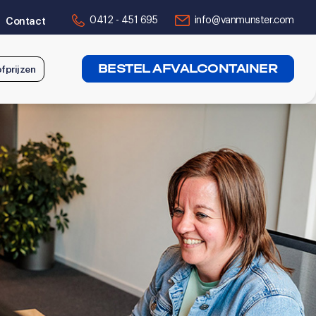
0412 - 451 695
info@vanmunster.com
Contact
BESTEL AFVALCONTAINER
fprijzen