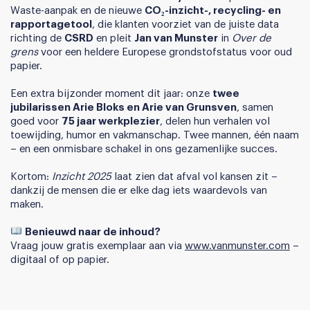
Waste-aanpak en de nieuwe
CO₂-inzicht-, recycling- en
rapportagetool
, die klanten voorziet van de juiste data
richting de
CSRD
en pleit
Jan van Munster
in
Over de
grens
voor een heldere Europese grondstofstatus voor oud
papier.
Een extra bijzonder moment dit jaar: onze
twee
jubilarissen Arie Bloks en Arie van Grunsven
, samen
goed voor
75 jaar werkplezier
, delen hun verhalen vol
toewijding, humor en vakmanschap. Twee mannen, één naam
– en een onmisbare schakel in ons gezamenlijke succes.
Kortom:
Inzicht 2025
laat zien dat afval vol kansen zit –
dankzij de mensen die er elke dag iets waardevols van
maken.
Benieuwd naar de inhoud?
Vraag jouw gratis exemplaar aan via
www.vanmunster.com
–
digitaal of op papier.