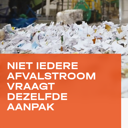
NIET IEDERE
AFVALSTROOM
VRAAGT
DEZELFDE
AANPAK