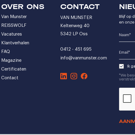
OVER ONS
CONTACT
NIE
Van Munster
Blijf op
VAN MUNSTER
en onze 
REISSWOLF
Keltenweg 40
5342 LP Oss
Vacatures
Name*
Klantverhalen
0412 - 451 695
FAQ
Email*
info@vanmunster.com
Magazine
Ik g
Certificaten
*We bes
Contact
verstrekt
CAPTCH