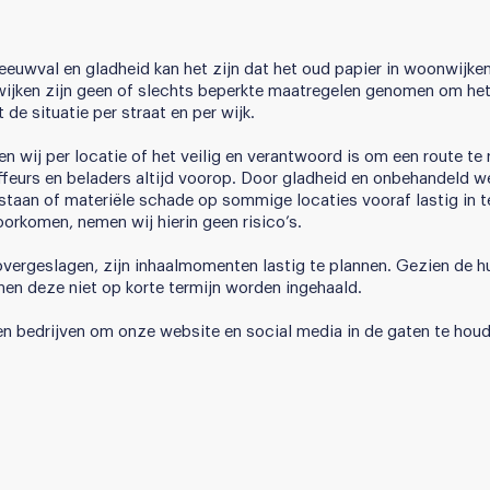
uwval en gladheid kan het zijn dat het oud papier in woonwijken t
wijken zijn geen of slechts beperkte maatregelen genomen om he
 de situatie per straat en per wijk.
wij per locatie of het veilig en verantwoord is om een route te r
ffeurs en beladers altijd voorop. Door gladheid en onbehandeld we
staan of materiële schade op sommige locaties vooraf lastig in 
voorkomen, nemen wij hierin geen risico’s.
ergeslagen, zijn inhaalmomenten lastig te plannen. Gezien de h
en deze niet op korte termijn worden ingehaald.
n bedrijven om onze website en social media in de gaten te hou