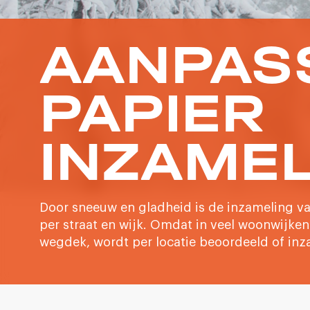
AANPAS
PAPIER
INZAME
Door sneeuw en gladheid is de inzameling van
per straat en wijk. Omdat in veel woonwijke
wegdek, wordt per locatie beoordeeld of inza