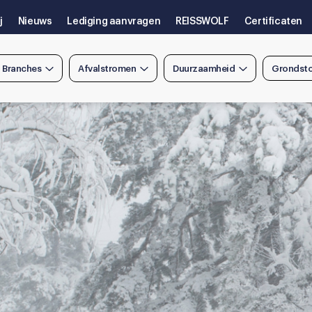
j
Nieuws
Lediging aanvragen
REISSWOLF
Certificaten
n Branches
Afvalstromen
Duurzaamheid
Grondsto