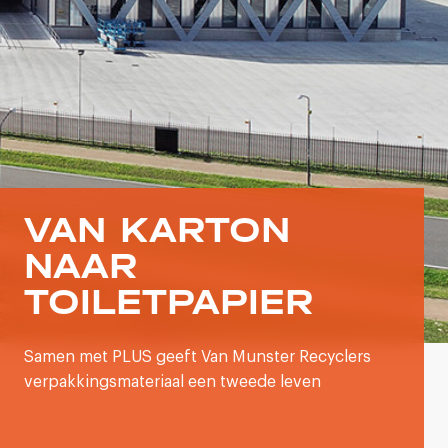
VAN KARTON
NAAR
TOILETPAPIER
Samen met PLUS geeft Van Munster Recyclers
verpakkingsmateriaal een tweede leven