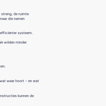
streng, de ruimte
– maar die namen
fficiënter systeem.
“We wilden minder
ken:
 wat waar hoort – en wat
instructies kunnen de