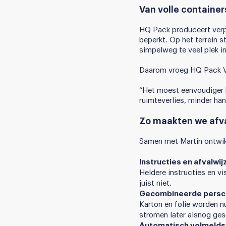
Van volle containe
HQ Pack produceert verp
beperkt. Op het terrein s
simpelweg te veel plek in
Daarom vroeg HQ Pack Va
“Het moest eenvoudiger k
ruimteverlies, minder han
Zo maakten we afva
Samen met Martin ontwikk
Instructies en afvalwij
Heldere instructies en v
juist niet.
Gecombineerde persc
Karton en folie worden n
stromen later alsnog ge
Automatisch volmeld