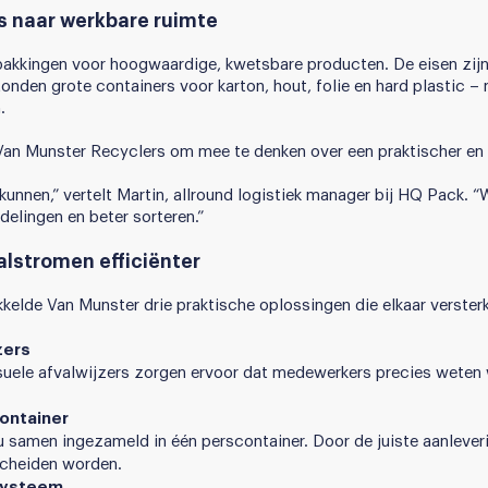
rs naar werkbare ruimte
akkingen voor hoogwaardige, kwetsbare producten. De eisen zijn 
tonden grote containers voor karton, hout, folie en hard plastic 
.
n Munster Recyclers om mee te denken over een praktischer en e
unnen,” vertelt Martin, allround logistiek manager bij HQ Pack. 
delingen en beter sorteren.”
lstromen efficiënter
elde Van Munster drie praktische oplossingen die elkaar verster
zers
isuele afvalwijzers zorgen ervoor dat medewerkers precies weten
ontainer
u samen ingezameld in één perscontainer. Door de juiste aanlever
scheiden worden.
systeem