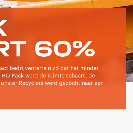
K
RT 60%
ct bedrijventerrein zó dat het minder
ij HQ Pack werd de ruimte schaars, de
unster Recyclers werd gezocht naar een