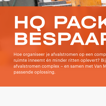
HQ PAC
BESPAA
Hoe organiseer je afvalstromen op een compa
ruimte inneemt én minder ritten oplevert? B
afvalstromen complex – en samen met Van M
passende oplossing.