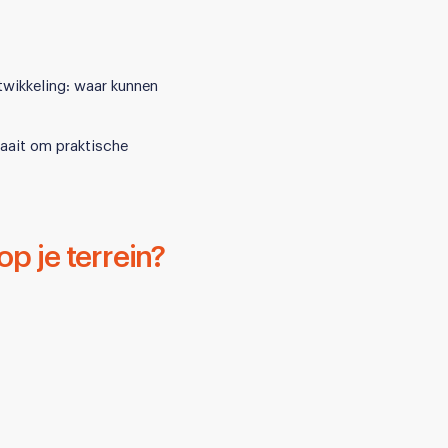
twikkeling: waar kunnen
raait om praktische
p je terrein?