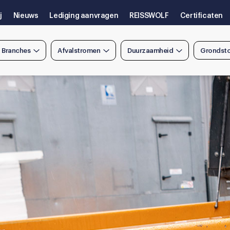
j
Nieuws
Lediging aanvragen
REISSWOLF
Certificaten
n Branches
Afvalstromen
Duurzaamheid
Grondsto