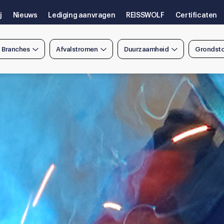
j
Nieuws
Lediging aanvragen
REISSWOLF
Certificaten
n Branches
Afvalstromen
Duurzaamheid
Grondsto