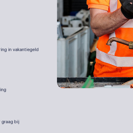
ing in vakantiegeld
ling
s
 graag bij